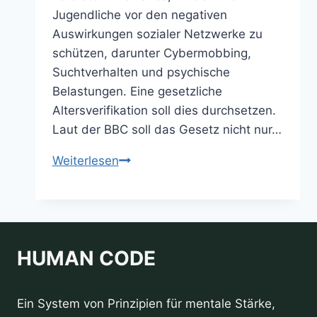
Jugendliche vor den negativen
Auswirkungen sozialer Netzwerke zu
schützen, darunter Cybermobbing,
Suchtverhalten und psychische
Belastungen. Eine gesetzliche
Altersverifikation soll dies durchsetzen.
Laut der BBC soll das Gesetz nicht nur…
Australien
Weiterlesen
erweitert
Social-
Media-
Verbot:
HUMAN CODE
Auch
YouTube
soll
Ein System von Prinzipien für mentale Stärke,
für