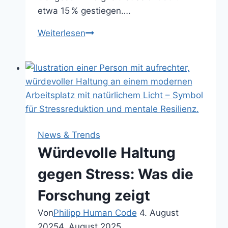
etwa 15 % gestiegen….
Menschen
Weiterlesen
bewegen
sich
schneller
–
was
das
bedeutet
News & Trends
Würdevolle Haltung
gegen Stress: Was die
Forschung zeigt
Von
Philipp Human Code
4. August
2025
4. August 2025