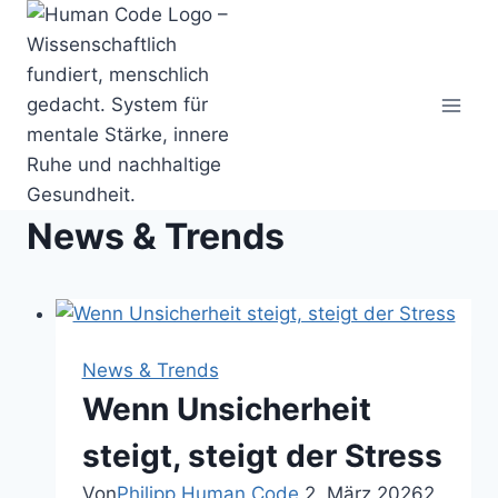
Zum
Inhalt
springen
News & Trends
News & Trends
Wenn Unsicherheit
steigt, steigt der Stress
Von
Philipp Human Code
2. März 2026
2.