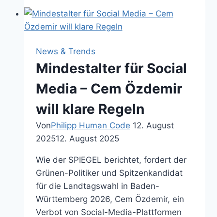
steigt,
steigt
der
Stress
News & Trends
Mindestalter für Social
Media – Cem Özdemir
will klare Regeln
Von
Philipp Human Code
12. August
2025
12. August 2025
Wie der SPIEGEL berichtet, fordert der
Grünen-Politiker und Spitzenkandidat
für die Landtagswahl in Baden-
Württemberg 2026, Cem Özdemir, ein
Verbot von Social-Media-Plattformen