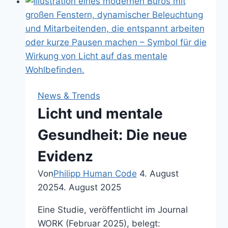
Stress:
Was
die
Forschung
zeigt
News & Trends
Licht und mentale
Gesundheit: Die neue
Evidenz
Von
Philipp Human Code
4. August
2025
4. August 2025
Eine Studie, veröffentlicht im Journal
WORK (Februar 2025), belegt: