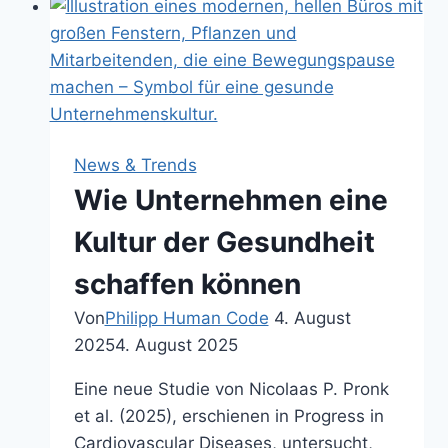
Gesundheit:
Die
neue
Evidenz
News & Trends
Wie Unternehmen eine
Kultur der Gesundheit
schaffen können
Von
Philipp Human Code
4. August
2025
4. August 2025
Eine neue Studie von Nicolaas P. Pronk
et al. (2025), erschienen in Progress in
Cardiovascular Diseases, untersucht,