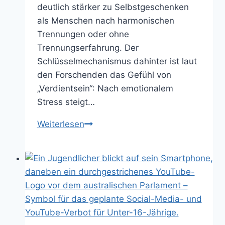
deutlich stärker zu Selbstgeschenken
als Menschen nach harmonischen
Trennungen oder ohne
Trennungserfahrung. Der
Schlüsselmechanismus dahinter ist laut
den Forschenden das Gefühl von
„Verdientsein“: Nach emotionalem
Stress steigt…
Trennung
Weiterlesen
und
Selbstgeschenke:
Was
die
neue
Studie
herausfand