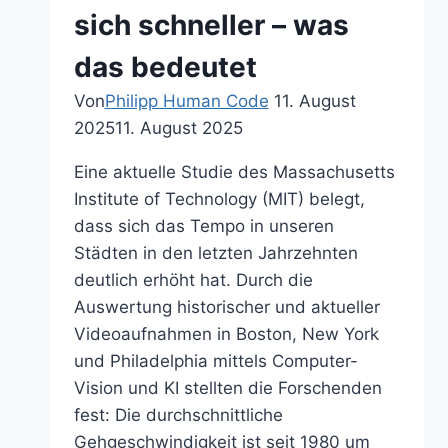
klare
sich schneller – was
Regeln
das bedeutet
Von
Philipp Human Code
11. August
2025
11. August 2025
Eine aktuelle Studie des Massachusetts
Institute of Technology (MIT) belegt,
dass sich das Tempo in unseren
Städten in den letzten Jahrzehnten
deutlich erhöht hat. Durch die
Auswertung historischer und aktueller
Videoaufnahmen in Boston, New York
und Philadelphia mittels Computer-
Vision und KI stellten die Forschenden
fest: Die durchschnittliche
Gehgeschwindigkeit ist seit 1980 um