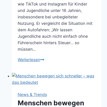
wie TikTok und Instagram für Kinder
und Jugendliche unter 16 Jahren,
insbesondere bei unbegleiteter
Nutzung. Er vergleicht die Situation mit
dem Autofahren: „Wir lassen
Jugendliche auch nicht einfach ohne
Führerschein hinters Steuer… so
müssen…
Mindestalter
Weiterlesen
für
Social
Media
–
Cem
News & Trends
Özdemir
Menschen bewegen
will