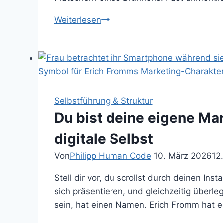
tun
Warum
Weiterlesen
Vogelgesang,
Wasserrauschen
und
Waldgeräusche
Stress
reduzieren
Selbstführung & Struktur
können
Du bist deine eigene Ma
digitale Selbst
Von
Philipp Human Code
10. März 2026
12
Stell dir vor, du scrollst durch deinen I
sich präsentieren, und gleichzeitig überl
sein, hat einen Namen. Erich Fromm hat e