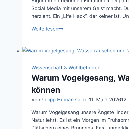
Algorithmen belohnen Einfachheit, Dopamin
Social Media mit unserem Geist macht. Du
herzieht. Ein „Life Hack“, der keiner ist. 
Warum
Weiterlesen
Social
Media
uns
dümmer
macht
Wissenschaft & Wohlbefinden
–
Warum Vogelgesang, Was
und
können
was
kluge
Von
Philipp Human Code
11. März 2026
12.
Menschen
Warum Vogelgesang unsere Ängste lindert
dort
Natur lehrt. Es ist ein Morgen im Frühsom
wirklich
Plätschern eines Brunnens. Fast unmerklic