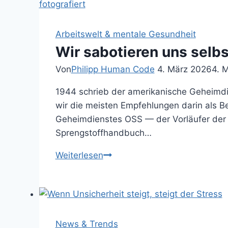
Arbeitswelt & mentale Gesundheit
Wir sabotieren uns selb
Von
Philipp Human Code
4. März 2026
4. 
1944 schrieb der amerikanische Geheimdi
wir die meisten Empfehlungen darin als B
Geheimdienstes OSS — der Vorläufer der 
Sprengstoffhandbuch…
Wir
Weiterlesen
sabotieren
uns selbst —
und
nennen
es
News & Trends