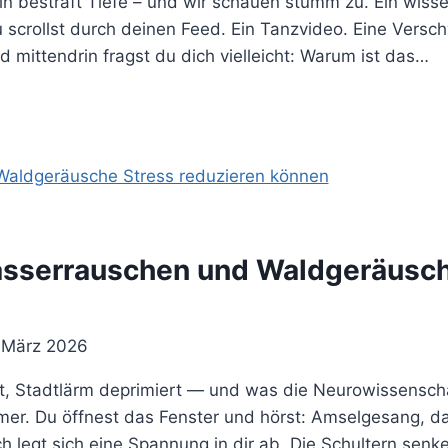
 bestraft Tiefe – und wir schauen stumm zu. Ein wissen
 scrollst durch deinen Feed. Ein Tanzvideo. Eine Versc
Und mittendrin fragst du dich vielleicht: Warum ist das…
serrauschen und Waldgeräusche
 März 2026
, Stadtlärm deprimiert — und was die Neurowissenscha
mer. Du öffnest das Fenster und hörst: Amselgesang, das
h legt sich eine Spannung in dir ab. Die Schultern sen