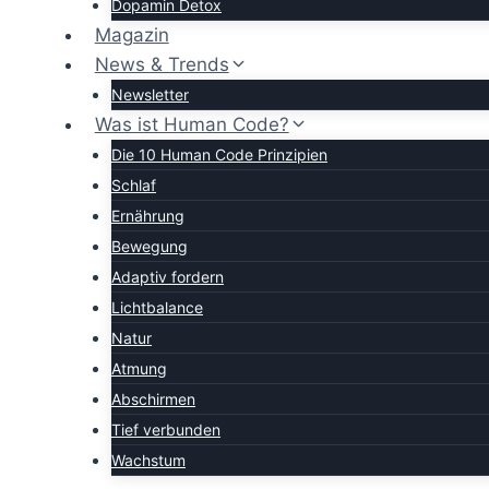
Dopamin Detox
Magazin
News & Trends
Newsletter
Was ist Human Code?
Die 10 Human Code Prinzipien
Schlaf
Ernährung
Bewegung
Adaptiv fordern
Lichtbalance
Natur
Atmung
Abschirmen
Tief verbunden
Wachstum