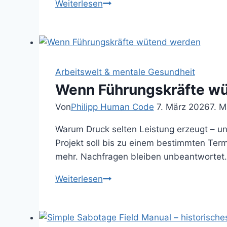
Du
Weiterlesen
bist
deine
eigene
Marke
–
Arbeitswelt & mentale Gesundheit
Erich
Wenn Führungs­kräfte w
Fromm,
Von
Philipp Human Code
7. März 2026
7. 
der
Marketing-
Warum Druck selten Leistung erzeugt – und
Charakter
Projekt soll bis zu einem bestimmten Termin
und
mehr. Nachfragen bleiben unbeantwortet. 
das
Wenn
Weiterlesen
digitale
Führungs­
Selbst
kräfte wütend werden