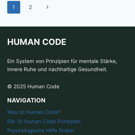
INTELLIGENZ
Seitennavigation
Nächste
1
2
HEUTE
WICHTIGER
Seite
IST
ALS
FACHWISSEN
HUMAN CODE
Ein System von Prinzipien für mentale Stärke,
innere Ruhe und nachhaltige Gesundheit.
© 2025 Human Code
NAVIGATION
Was ist Human Code?
Die 10 Human Code Prinzipien
Psychologische Hilfe finden