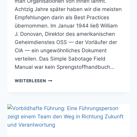
man Organisationen von innen lähmt.
Achtzig Jahre später haben wir die meisten
Empfehlungen darin als Best Practices
übernommen. Im Januar 1944 ließ William
J. Donovan, Direktor des amerikanischen
Geheimdienstes OSS — der Vorläufer der
CIA — ein ungewöhnliches Dokument
verteilen. Das Simple Sabotage Field
Manual war kein Sprengstoffhandbuch…
WIR
WEITERLESEN
SABOTIEREN
UNS SELBST —
UND
NENNEN
ES
PRODUKTIVITÄT