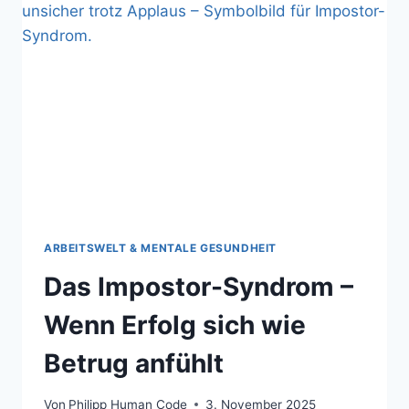
JOB.“
–
WAS
SOLCHE
SÄTZE
ÜBER
FÜHRUNG,
MACHT
UND
PSYCHISCHE
SICHERHEIT
VERRATEN
ARBEITSWELT & MENTALE GESUNDHEIT
Das Impostor-Syndrom –
Wenn Erfolg sich wie
Betrug anfühlt
Von
Philipp Human Code
3. November 2025