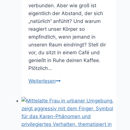
verbunden. Aber wie groß ist
eigentlich der Abstand, der sich
„natürlich“ anfühlt? Und warum
reagiert unser Körper so
empfindlich, wenn jemand in
unseren Raum eindringt? Stell dir
vor, du sitzt in einem Café und
genießt in Ruhe deinen Kaffee.
Plötzlich…
Eine
Weiterlesen
Armlänge
Abstand
–
wie
nah
ist