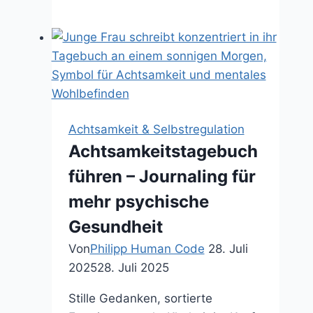
STOPP-
Methode:
Innere
Kontrolle
zurückgewinnen
in
akuten
Achtsamkeit & Selbstregulation
Stressmomenten
Achtsamkeitstagebuch
führen – Journaling für
mehr psychische
Gesundheit
Von
Philipp Human Code
28. Juli
2025
28. Juli 2025
Stille Gedanken, sortierte