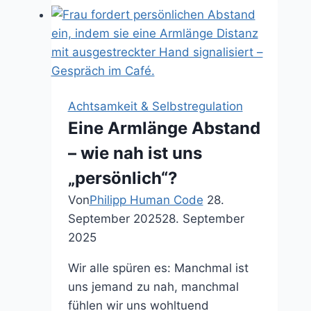
–
Journaling
für
mehr
psychische
Gesundheit
Achtsamkeit & Selbstregulation
Eine Armlänge Abstand
– wie nah ist uns
„persönlich“?
Von
Philipp Human Code
28.
September 2025
28. September
2025
Wir alle spüren es: Manchmal ist
uns jemand zu nah, manchmal
fühlen wir uns wohltuend