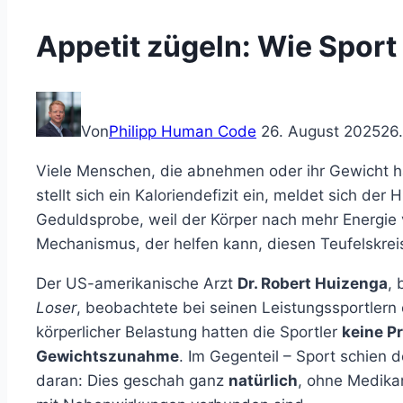
Appetit zügeln: Wie Sport
Von
Philipp Human Code
26. August 2025
26
Viele Menschen, die abnehmen oder ihr Gewicht 
stellt sich ein Kaloriendefizit ein, meldet sich der
Geduldsprobe, weil der Körper nach mehr Energie v
Mechanismus, der helfen kann, diesen Teufelskre
Der US-amerikanische Arzt
Dr. Robert Huizenga
,
Loser
, beobachtete bei seinen Leistungssportlern 
körperlicher Belastung hatten die Sportler
keine P
Gewichtszunahme
. Im Gegenteil – Sport schien 
daran: Dies geschah ganz
natürlich
, ohne Medikam