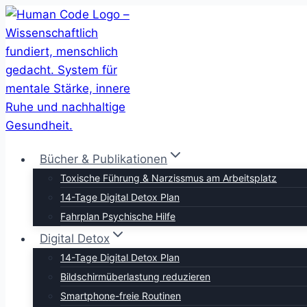
Zum
Inhalt
springen
Bücher & Publikationen
Toxische Führung & Narzissmus am Arbeitsplatz
14-Tage Digital Detox Plan
Fahrplan Psychische Hilfe
Digital Detox
14-Tage Digital Detox Plan
Bildschirmüberlastung reduzieren
Smartphone-freie Routinen