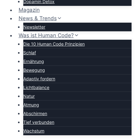
Dopamin Detox
Magazin
News & Trends
Newsletter
Was ist Human Code?
Die 10 Human Code Prinzipien
Schlaf
Ernährung
Bewegung
Adaptiv fordern
Lichtbalance
Natur
Atmung
Abschirmen
Tief verbunden
Wachstum