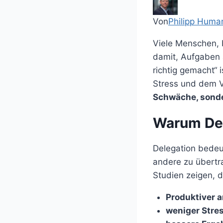
Von
Philipp Huma
Viele Menschen, 
damit, Aufgaben 
richtig gemacht“ 
Stress und dem V
Schwäche, sonder
Warum Del
Delegation bedeu
andere zu übertra
Studien zeigen, d
Produktiver a
weniger Stres