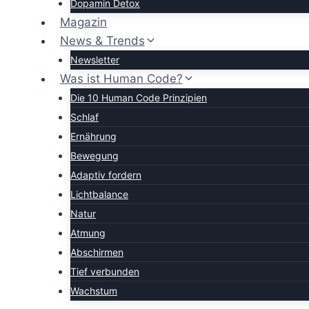
Dopamin Detox
Magazin
News & Trends
Newsletter
Was ist Human Code?
Die 10 Human Code Prinzipien
Schlaf
Ernährung
Bewegung
Adaptiv fordern
Lichtbalance
Natur
Atmung
Abschirmen
Tief verbunden
Wachstum