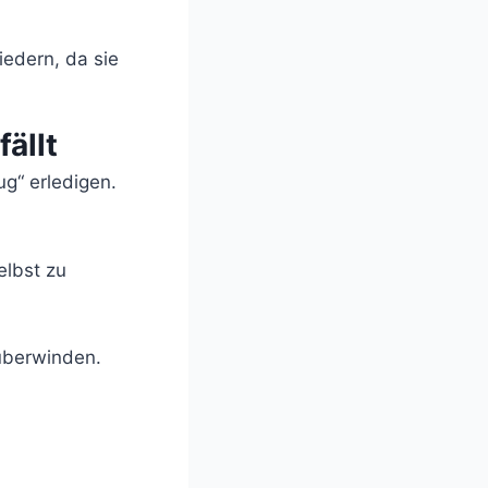
edern, da sie
ällt
g“ erledigen.
elbst zu
 überwinden.