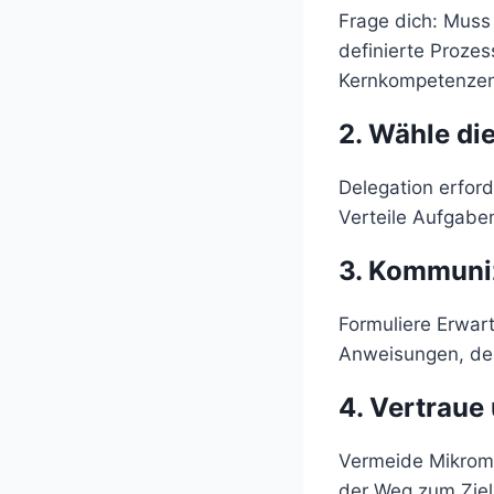
Frage dich: Muss 
definierte Prozes
Kernkompetenzen
2.
Wähle die
Delegation erford
Verteile Aufgabe
3.
Kommunizi
Formuliere Erwart
Anweisungen, des
4.
Vertraue 
Vermeide Mikrom
der Weg zum Ziel