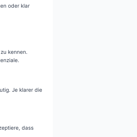
en oder klar
e
 zu kennen.
enziale.
tig. Je klarer die
eptiere, dass