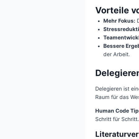
Vorteile v
Mehr Fokus:
D
Stressredukti
Teamentwick
Bessere Erge
der Arbeit.
Delegieren
Delegieren ist e
Raum für das Wese
Human Code Tip
Schritt für Schrit
Literaturve