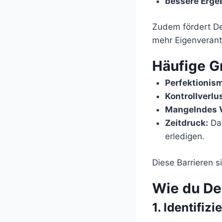
bessere Ergeb
Zudem fördert De
mehr Eigenveran
Häufige G
Perfektionis
Kontrollverlus
Mangelndes V
Zeitdruck:
Das
erledigen.
Diese Barrieren s
Wie du Del
1.
Identifiz