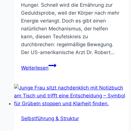
Hunger. Schnell wird die Ernährung zur
Geduldsprobe, weil der Körper nach mehr
Energie verlangt. Doch es gibt einen
natürlichen Mechanismus, der helfen
kann, diesen Teufelskreis zu
durchbrechen: regelmäßige Bewegung.
Der US-amerikanische Arzt Dr. Robert…
Appetit
Weiterlesen
zügeln:
Wie
Sport
den
Hunger
reguliert
Selbstführung & Struktur