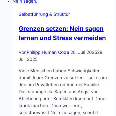
Erich
Fromm,
Selbstführung & Struktur
der
Marketing-
Grenzen setzen: Nein sagen
Charakter
lernen und Stress vermeiden
und
das
digitale
Von
Philipp Human Code
28. Juli 2025
28.
Selbst
Juli 2025
Viele Menschen haben Schwierigkeiten
damit, klare Grenzen zu setzen – sei es im
Job, im Privatleben oder in der Familie.
Das ständige Ja-Sagen aus Angst vor
Ablehnung oder Konflikten kann auf Dauer
krank machen. Doch wer lernt,
selbstbewusst Nein zu sagen, schützt