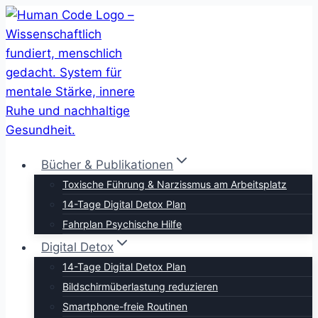
Zum
Inhalt
springen
Bücher & Publikationen
Toxische Führung & Narzissmus am Arbeitsplatz
14-Tage Digital Detox Plan
Fahrplan Psychische Hilfe
Digital Detox
14-Tage Digital Detox Plan
Bildschirmüberlastung reduzieren
Smartphone-freie Routinen