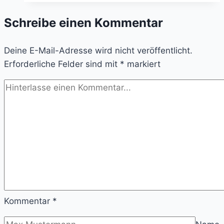
Moral,
Schreibe einen Kommentar
Vorbildfunktion
und
Deine E-Mail-Adresse wird nicht veröffentlicht.
die
Erforderliche Felder sind mit
schleichende
*
markiert
Grenzverschiebung
Kommentar
*