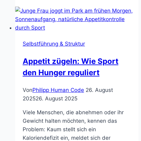
Ordnung
im
Kopf
schaffen
Selbstführung & Struktur
Appetit zügeln: Wie Sport
den Hunger reguliert
Von
Philipp Human Code
26. August
2025
26. August 2025
Viele Menschen, die abnehmen oder ihr
Gewicht halten möchten, kennen das
Problem: Kaum stellt sich ein
Kaloriendefizit ein, meldet sich der