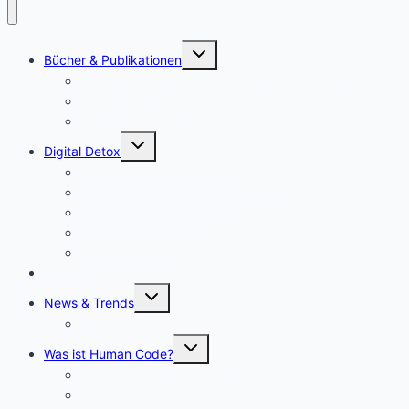
Untermenü
Bücher & Publikationen
umschalten
Toxische Führung & Narzissmus am Arbeitsplatz
14-Tage Digital Detox Plan
Fahrplan Psychische Hilfe
Untermenü
Digital Detox
umschalten
14-Tage Digital Detox Plan
Bildschirmüberlastung reduzieren
Smartphone-freie Routinen
Digitaler Minimalismus
Dopamin Detox
Magazin
Untermenü
News & Trends
umschalten
Newsletter
Untermenü
Was ist Human Code?
umschalten
Die 10 Human Code Prinzipien
Schlaf