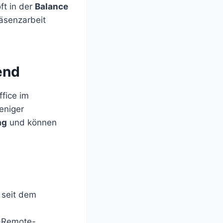
ft in der
Balance
räsenzarbeit
end
fice im
weniger
ag
und können
n seit dem
t-Remote-