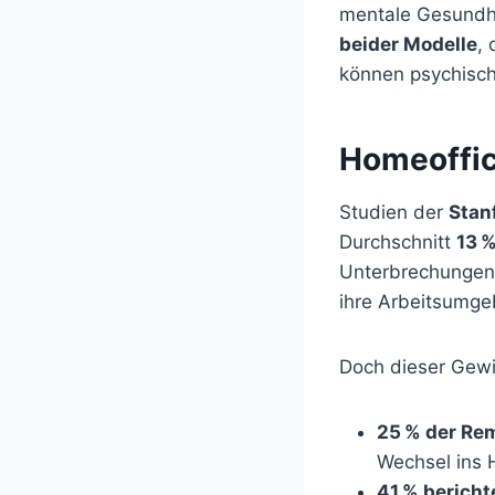
mentale Gesundhei
beider Modelle
,
können psychisch
Homeoffic
Studien der
Stan
Durchschnitt
13 %
Unterbrechungen,
ihre Arbeitsumgeb
Doch dieser Gewin
25 % der Re
Wechsel ins
41 % bericht