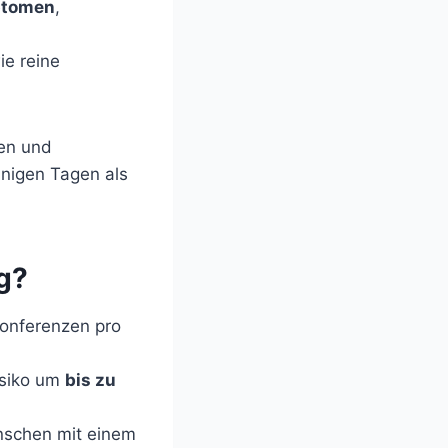
ptomen
,
ie reine
len und
einigen Tagen als
g?
onferenzen pro
isiko um
bis zu
nschen mit einem