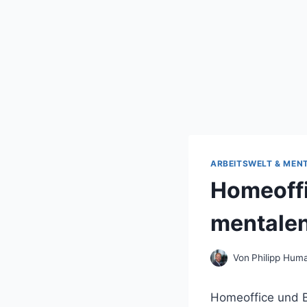
ARBEITSWELT & MEN
Homeoffi
mentalen
Von
Philipp Hum
Homeoffice und B