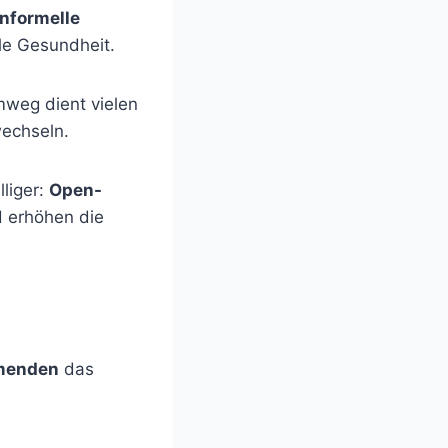
nformelle
le Gesundheit.
mweg dient vielen
wechseln.
liger:
Open-
 erhöhen die
hmenden
das