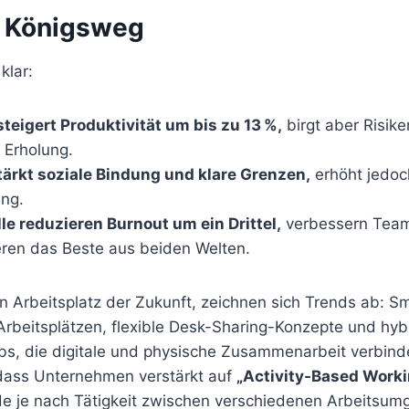
s Königsweg
klar:
teigert Produktivität um bis zu 13 %,
birgt aber Risike
 Erholung.
tärkt soziale Bindung und klare Grenzen,
erhöht jedoc
ung.
e reduzieren Burnout um ein Drittel,
verbessern Tea
ren das Beste aus beiden Welten.
n Arbeitsplatz der Zukunft, zeichnen sich Trends ab: S
Arbeitsplätzen, flexible Desk-Sharing-Konzepte und hyb
bs, die digitale und physische Zusammenarbeit verbind
 dass Unternehmen verstärkt auf
„Activity-Based Worki
e je nach Tätigkeit zwischen verschiedenen Arbeitsu