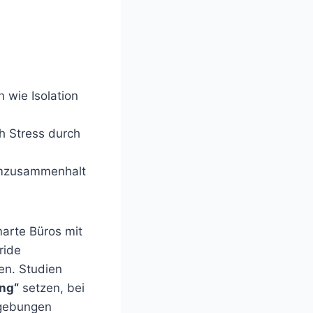
n wie Isolation
h Stress durch
mzusammenhalt
marte Büros mit
ride
en. Studien
ng“
setzen, bei
mgebungen