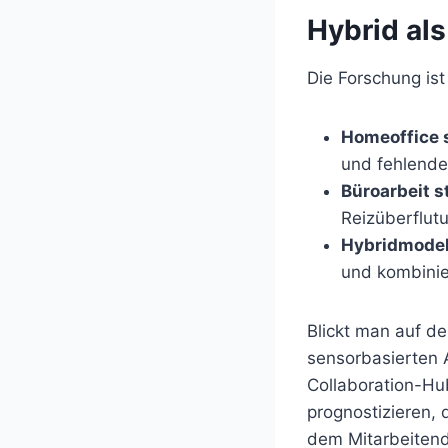
Hybrid al
Die Forschung ist 
Homeoffice s
und fehlende
Büroarbeit s
Reizüberflut
Hybridmodell
und kombinie
Blickt man auf de
sensorbasierten 
Collaboration-Hu
prognostizieren,
dem Mitarbeitend