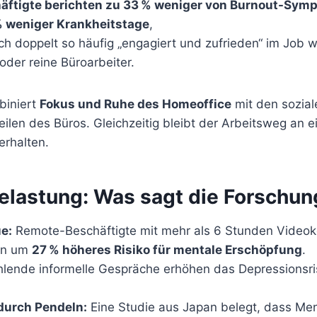
äftigte berichten zu 33 % weniger von Burnout-Sym
 weniger Krankheitstage
,
ch doppelt so häufig „engagiert und zufrieden“ im Job w
oder reine Büroarbeiter.
biniert
Fokus und Ruhe des Homeoffice
mit den sozia
teilen des Büros. Gleichzeitig bleibt der Arbeitsweg an 
erhalten.
elastung: Was sagt die Forschun
e:
Remote-Beschäftigte mit mehr als 6 Stunden Videok
ein um
27 % höheres Risiko für mentale Erschöpfung
.
lende informelle Gespräche erhöhen das Depressionsr
durch Pendeln:
Eine Studie aus Japan belegt, dass Me