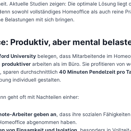
t. Aktuelle Studien zeigen: Die optimale Lösung liegt o
 denn sowohl vollständiges Homeoffice als auch reine P
e Belastungen mit sich bringen.
e: Produktiv, aber mental belast
ford University
belegen, dass Mitarbeitende im Homeof
 produktiver
arbeiten als im Büro. Sie profitieren von 
 sparen durchschnittlich
40 Minuten Pendelzeit pro T
ung individuell gestalten.
n geht oft mit Nachteilen einher:
mote-Arbeiter geben an
, dass ihre sozialen Fähigkeite
 Homeoffice abgenommen haben.
en von Einsamkeit und Isolation
, besonders in Vollzei