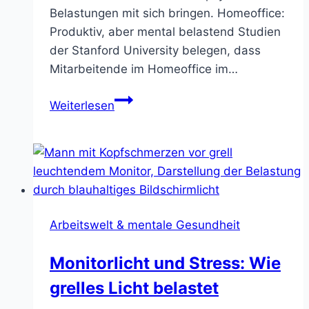
Belastungen mit sich bringen. Homeoffice:
Produktiv, aber mental belastend Studien
der Stanford University belegen, dass
Mitarbeitende im Homeoffice im…
Homeoffice
Weiterlesen
vs.
Büro:
Was
die
Forschung
zur
Arbeitswelt & mentale Gesundheit
mentalen
Belastung
Monitorlicht und Stress: Wie
sagt
grelles Licht belastet