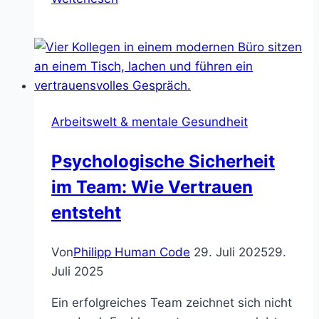
und
Stress:
Wie
grelles
Licht
belastet
Arbeitswelt & mentale Gesundheit
Psychologische Sicherheit
im Team: Wie Vertrauen
entsteht
Von
Philipp Human Code
29. Juli 2025
29.
Juli 2025
Ein erfolgreiches Team zeichnet sich nicht