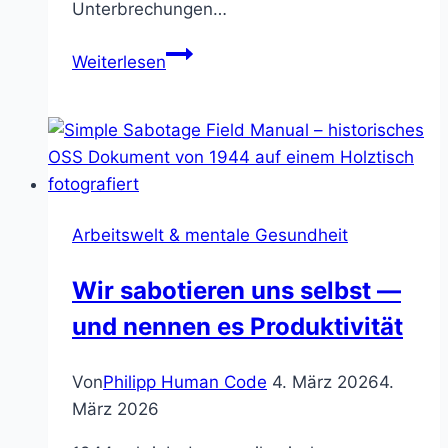
Unterbrechungen…
Micro-
Weiterlesen
Breaks
am
Arbeitsplatz:
Kleine
Pausen
mit
Arbeitswelt & mentale Gesundheit
großer
Wirkung
Wir sabotieren uns selbst —
und nennen es Produktivität
Von
Philipp Human Code
4. März 2026
4.
März 2026