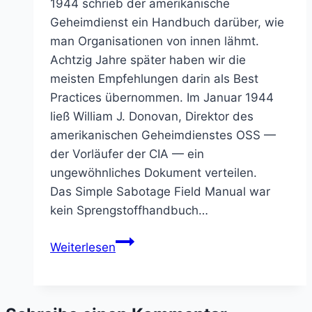
1944 schrieb der amerikanische
Geheimdienst ein Handbuch darüber, wie
man Organisationen von innen lähmt.
Achtzig Jahre später haben wir die
meisten Empfehlungen darin als Best
Practices übernommen. Im Januar 1944
ließ William J. Donovan, Direktor des
amerikanischen Geheimdienstes OSS —
der Vorläufer der CIA — ein
ungewöhnliches Dokument verteilen.
Das Simple Sabotage Field Manual war
kein Sprengstoffhandbuch…
Wir
Weiterlesen
sabotieren
uns selbst —
und