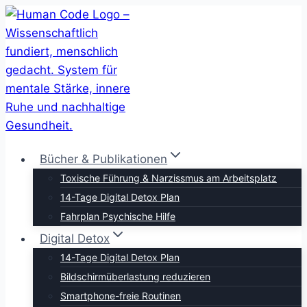
Zum
Inhalt
springen
Bücher & Publikationen
Toxische Führung & Narzissmus am Arbeitsplatz
14-Tage Digital Detox Plan
Fahrplan Psychische Hilfe
Digital Detox
14-Tage Digital Detox Plan
Bildschirmüberlastung reduzieren
Smartphone-freie Routinen