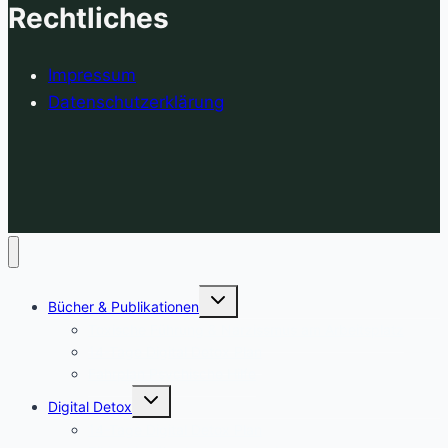
Rechtliches
Impressum
Datenschutzerklärung
Untermenü
Bücher & Publikationen
umschalten
Toxische Führung & Narzissmus am Arbeitsplatz
14-Tage Digital Detox Plan
Fahrplan Psychische Hilfe
Untermenü
Digital Detox
umschalten
14-Tage Digital Detox Plan