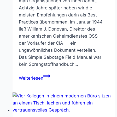
man Organisationen von innen lähmt.
Achtzig Jahre später haben wir die
meisten Empfehlungen darin als Best
Practices übernommen. Im Januar 1944
ließ William J. Donovan, Direktor des
amerikanischen Geheimdienstes OSS —
der Vorläufer der CIA — ein
ungewöhnliches Dokument verteilen.
Das Simple Sabotage Field Manual war
kein Sprengstoffhandbuch…
Wir
Weiterlesen
sabotieren
uns selbst —
und
nennen
es