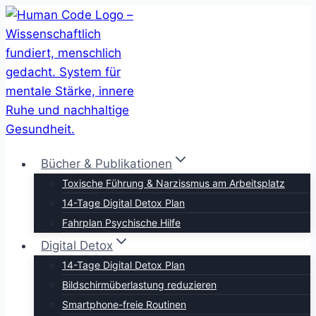
Zum
Inhalt
springen
Bücher & Publikationen
Toxische Führung & Narzissmus am Arbeitsplatz
14-Tage Digital Detox Plan
Fahrplan Psychische Hilfe
Digital Detox
14-Tage Digital Detox Plan
Bildschirmüberlastung reduzieren
Smartphone-freie Routinen