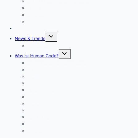
Bildschirmüberlastung reduzieren
Smartphone-freie Routinen
Digitaler Minimalismus
Dopamin Detox
Magazin
Untermenü
News & Trends
umschalten
Newsletter
Untermenü
Was ist Human Code?
umschalten
Die 10 Human Code Prinzipien
Schlaf
Ernährung
Bewegung
Adaptiv fordern
Lichtbalance
Natur
Atmung
Abschirmen
Tief verbunden
Wachstum