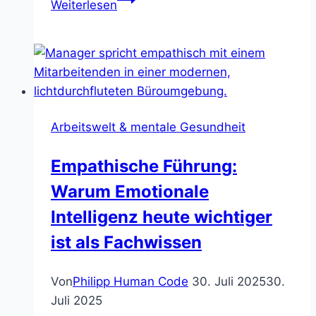
Weiterlesen
vs.
Büro:
Was
die
Forschung
zur
Arbeitswelt & mentale Gesundheit
mentalen
Belastung
Empathische Führung:
sagt
Warum Emotionale
Intelligenz heute wichtiger
ist als Fachwissen
Von
Philipp Human Code
30. Juli 2025
30.
Juli 2025