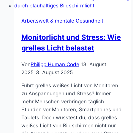
heute
wichtiger
Arbeitswelt & mentale Gesundheit
ist
als
Monitorlicht und Stress: Wie
Fachwissen
grelles Licht belastet
Von
Philipp Human Code
13. August
2025
13. August 2025
Führt grelles weißes Licht von Monitoren
zu Anspannungen und Stress? Immer
mehr Menschen verbringen täglich
Stunden vor Monitoren, Smartphones und
Tablets. Doch wusstest du, dass grelles
weißes Licht von Bildschirmen nicht nur