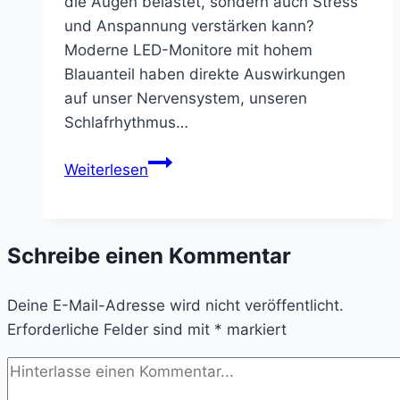
die Augen belastet, sondern auch Stress
und Anspannung verstärken kann?
Moderne LED-Monitore mit hohem
Blauanteil haben direkte Auswirkungen
auf unser Nervensystem, unseren
Schlafrhythmus…
Monitorlicht
Weiterlesen
und
Stress:
Wie
Schreibe einen Kommentar
grelles
Licht
Deine E-Mail-Adresse wird nicht veröffentlicht.
belastet
Erforderliche Felder sind mit
*
markiert